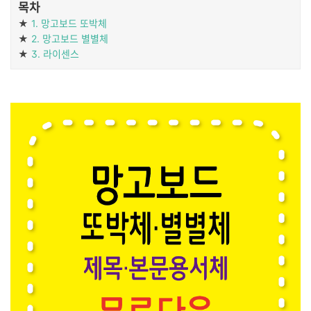
목차
★
1. 망고보드 또박체
★
2. 망고보드 별별체
★
3. 라이센스