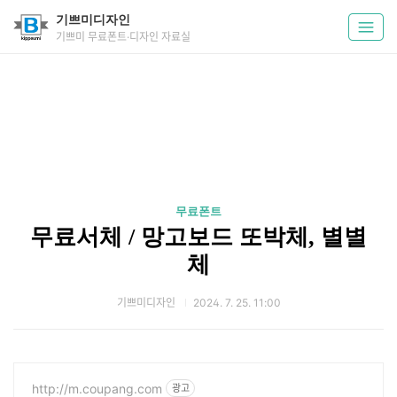
기쁘미디자인
기쁘미 무료폰트·디자인 자료실
무료폰트
무료서체 / 망고보드 또박체, 별별
체
기쁘미디자인
2024. 7. 25. 11:00
http://m.coupang.com
광고