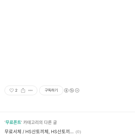
2
구독하기
'
무료폰트
' 카테고리의 다른 글
무료서체 / HS산토끼체, HS산토끼체 2.0
(0)