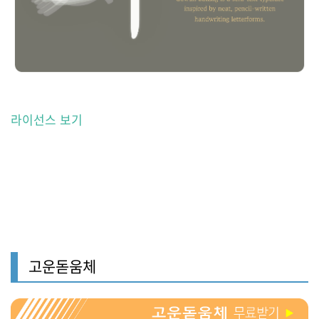
라이선스 보기
고운돋움체