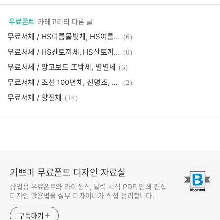
'
무료폰트
' 카테고리의 다른 글
무료서체 / HS여름물빛체, HS여름물빛체 2.0
(6)
무료서체 / HS산토끼체, HS산토끼체 2.0
(0)
무료서체 / 망고보드 또박체, 별별체
(6)
무료서체 / 조선 100년체, 신명조, 굵은명조, 가는고딕, 굵은고딕, 견고딕, 굴림체, 궁서체, 로고체, 조선일보명조
(2)
무료서체 / 양진체
(14)
기쁘미 무료폰트·디자인 자료실
상업용 무료폰트와 라이선스, 달력·서식 PDF, 인쇄·편집
디자인 활용법을 실무 디자이너가 직접 정리합니다.
구독하기