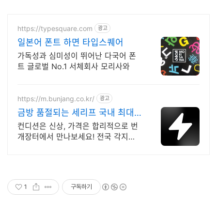
https://typesquare.com
광고
일본어 폰트 하면 타입스퀘어
가독성과 심미성이 뛰어난 다국어 폰
트 글로벌 No.1 서체회사 모리사와
https://m.bunjang.co.kr/
광고
금방 품절되는 세리프 국내 최대
브랜드 중고거래
컨디션은 신상, 가격은 합리적으로 번
개장터에서 만나보세요! 전국 각지에
서 올라오는 전국구 최다 상품 매일
10만 개 이상의 신규 상품 업로드
1
구독하기